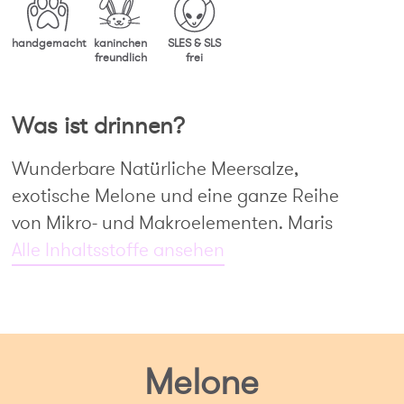
handgemacht
kaninchen
SLES & SLS
freundlich
frei
Was ist drinnen?
Wunderbare Natürliche Meersalze,
exotische Melone und eine ganze Reihe
von Mikro- und Makroelementen. Maris
Sal, Parfum, Aqua, Hexyl Cinnamal,
Alle Inhaltsstoffe ansehen
Linalool, Citronellol, CI 19140.
Melone